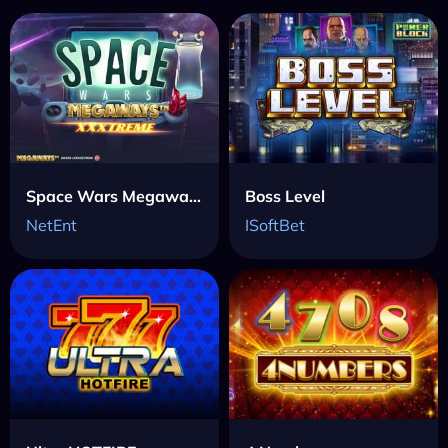
Space Wars Megaways XXXtreme
Boss Level
NetEnt
ISoftBet