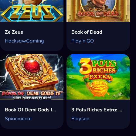
Ze Zeus
Book of Dead
HacksawGaming
Play'n GO
Book Of Demi Gods IV - Thunderstorm
3 Pots Riches Extra: Hold and Win
Spinomenal
Playson