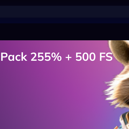
Pack 255% + 500 FS