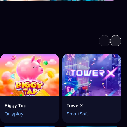
Piggy Tap
TowerX
Onlyplay
SmartSoft