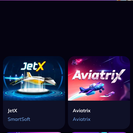
JetX
Aviatrix
SmartSoft
Aviatrix