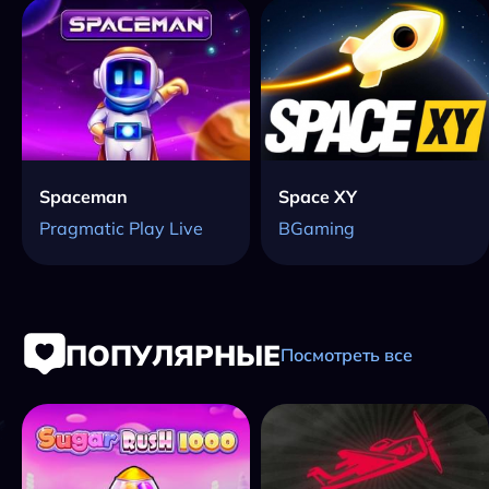
Spaceman
Space XY
Pragmatic Play Live
BGaming
ПОПУЛЯРНЫЕ
Посмотреть все