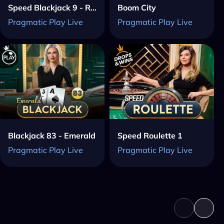
Speed Blackjack 9 - Ruby
Boom City
Pragmatic Play Live
Pragmatic Play Live
Blackjack 83 - Emerald
Speed Roulette 1
Pragmatic Play Live
Pragmatic Play Live