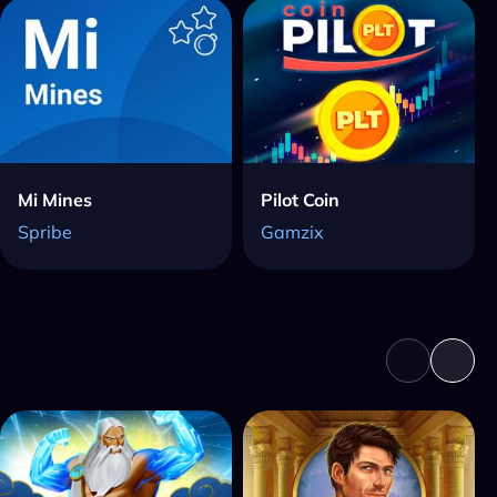
Mi Mines
Pilot Coin
Spribe
Gamzix