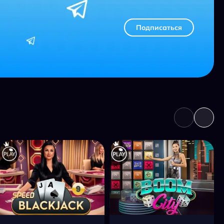
Подписаться