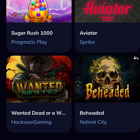
Sugar Rush 1000
Aviator
Pragmatic Play
Spribe
Wanted Dead or a Wild
Beheaded
HacksawGaming
Nolimit City