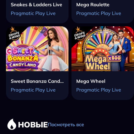
Snakes & Ladders Live
Mega Roulette
Pragmatic Play Live
Pragmatic Play Live
Sweet Bonanza CandyLand
Mega Wheel
Pragmatic Play Live
Pragmatic Play Live
НОВЫЕ
Посмотреть все